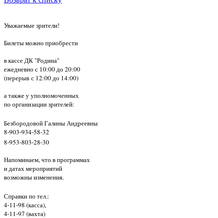
Уважаемые зрители!
Билеты можно приобрести
в кассе ДК "Родина"
ежедневно с 10:00 до 20:00
(перерыв с 12:00 до 14:00)
а также у уполномоченных
по организации зрителей:
Безбородовой Галины Андреевны
8-903-934-58-32
8-953-803-28-30
Напоминаем, что в программах
и датах
мероприятий
возможны изменения.
Справки по тел.:
4-11-98 (касса),
4-11-97 (вахта)