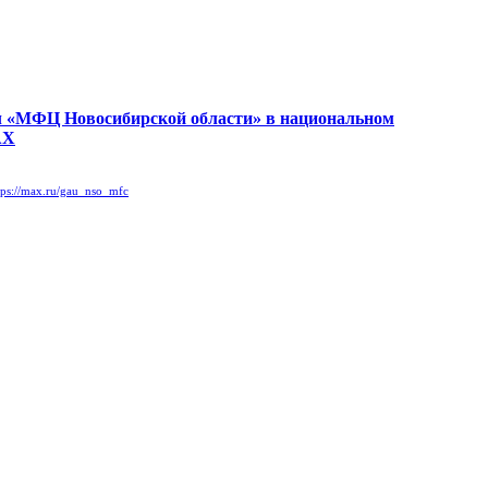
 «МФЦ Новосибирской области» в национальном
АХ
tps://max.ru/gau_nso_mfc