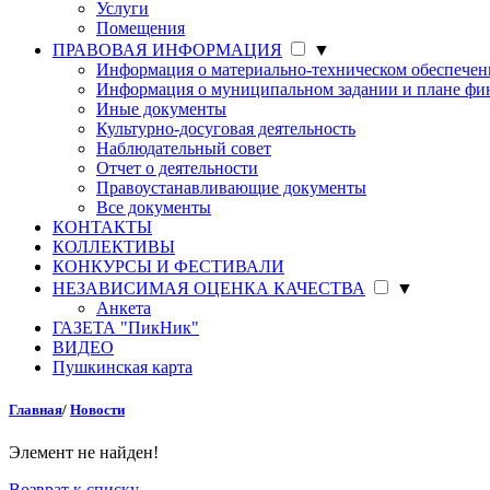
Услуги
Помещения
ПРАВОВАЯ ИНФОРМАЦИЯ
▼
Информация о материально-техническом обеспече
Информация о муниципальном задании и плане фин
Иные документы
Культурно-досуговая деятельность
Наблюдательный совет
Отчет о деятельности
Правоустанавливающие документы
Все документы
КОНТАКТЫ
КОЛЛЕКТИВЫ
КОНКУРСЫ И ФЕСТИВАЛИ
НЕЗАВИСИМАЯ ОЦЕНКА КАЧЕСТВА
▼
Анкета
ГАЗЕТА "ПикНик"
ВИДЕО
Пушкинская карта
Главная
/
Новости
Элемент не найден!
Возврат к списку