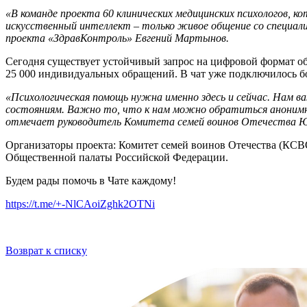
«В команде проекта 60 клинических медицинских психологов
искусственный интеллект – только живое общение со специал
проекта «ЗдравКонтроль» Евгений Мартынов.
Сегодня существует устойчивый запрос на цифровой формат общ
25 000 индивидуальных обращений. В чат уже подключилось бо
«Психологическая помощь нужна именно здесь и сейчас. Нам
состояниям. Важно то, что к нам можно обратиться анонимн
отмечает руководитель Комитета семей воинов Отечества Ю
Организаторы проекта: Комитет семей воинов Отечества (КСВ
Общественной палаты Российской Федерации.
Будем рады помочь в Чате каждому!
https://t.me/+-NlCAoiZghk2OTNi
Возврат к списку