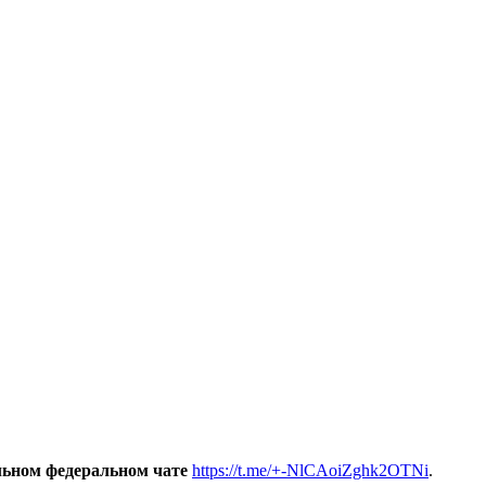
льном федеральном чате
https://t.me/+-NlCAoiZghk2OTNi
.