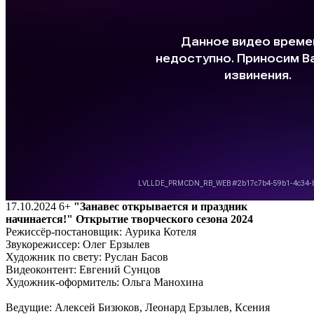
17.10.2024
6+
"Занавес открывается и праздник
начинается!" Открытие творческого сезона 2024
Режиссёр-постановщик: Аурика Котеля
Звукорежиссер: Олег Ерзылев
Художник по свету: Руслан Басов
Видеоконтент: Евгений Сунцов
Художник-оформитель: Ольга Манохина
Ведущие: Алексей Бизюков, Леонард Ерзылев, Ксения