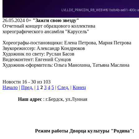
26.05.2024
0+
"Зажги свою звезду"
Отчетный концерт образцового коллектива
хореографического ансамбля "Карусель"
Хореографы-постановщики: Елена Петрова, Мария Петрова
Звукорежиссер: Александр Кондрюков
Художник по свету: Руслан Басов
Видеоконтент: Евгений Сунцов
Художник-оформитель: Ольга Манохина, Татьяна Маслина
Новости 16 - 30 из 103
Начало
|
Пред.
|
1
2
3
4
5
|
След.
|
Конец
Наш адрес
: г.Бердск, ул.Лунная
Режим работы Дворца культуры "Родина":