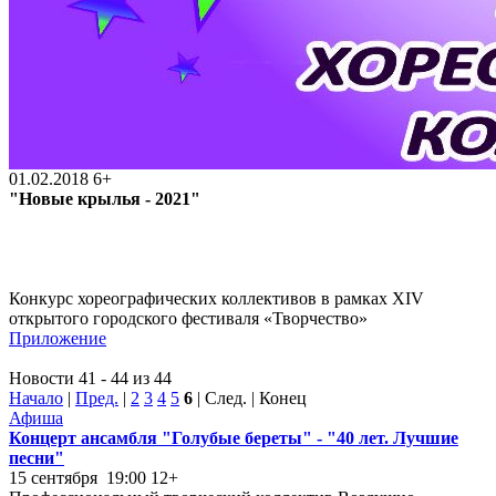
01.02.2018
6+
"Новые крылья - 2021"
Конкурс хореографических коллективов в рамках XIV
открытого городского фестиваля «Творчество»
Приложение
Новости 41 - 44 из 44
Начало
|
Пред.
|
2
3
4
5
6
| След. | Конец
Афиша
Концерт ансамбля "Голубые береты" - "40 лет. Лучшие
песни"
15 сентября 19:00
12+